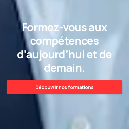
Formez-vous aux
compétences
d’aujourd’hui et de
demain.
Découvrir nos formations