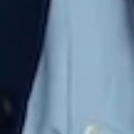
Je m’inscris à la formation
Nom* :
Prénom* :
Adresse e-mail* :
Numéro de téléphone* :
Message (facultatif) :