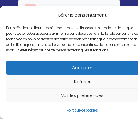
Accompagnement
Gérer le consentement
individualisé
Pour offrir les meilleures expériences, nous utilisons des technologies telles que le
pour stocker et/ou accéder aux informations des appareils. Le fait de consentir à c
technologies nous permettra de traiter des données telles que le comportement de
Financements possibles
ou les ID uniques sur ce site. Le fait de ne pas consentir ou de retirer son consent
avoir un effet négatif sur certaines caractéristiques et fonctions.
Parcourir nos programmes
Accepter
Refuser
Voir les préférences
Politique de cookies