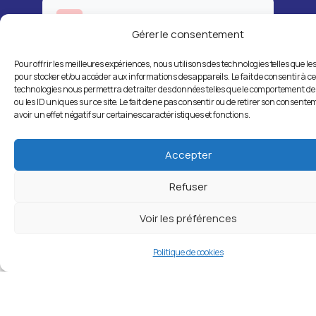
Accompagnement
Gérer le consentement
individualisé
Pour offrir les meilleures expériences, nous utilisons des technologies telles que le
pour stocker et/ou accéder aux informations des appareils. Le fait de consentir à c
technologies nous permettra de traiter des données telles que le comportement de
Financements possibles
ou les ID uniques sur ce site. Le fait de ne pas consentir ou de retirer son consent
avoir un effet négatif sur certaines caractéristiques et fonctions.
Parcourir nos programmes
Accepter
Refuser
Voir les préférences
Politique de cookies