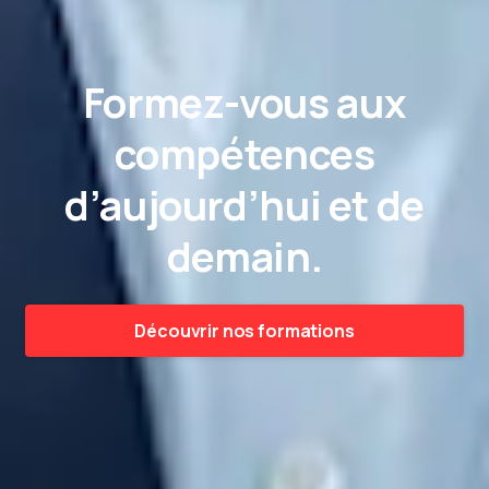
Formez-vous aux
compétences
d’aujourd’hui et de
demain.
Découvrir nos formations