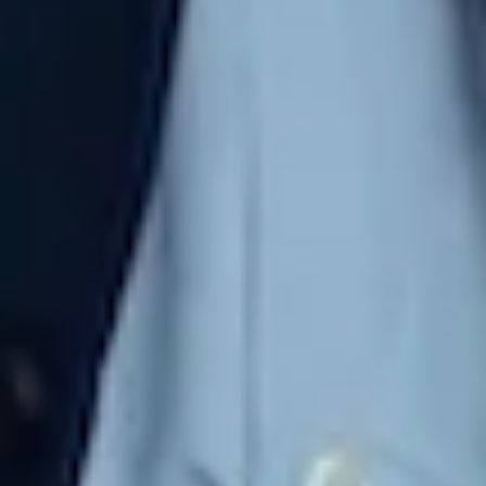
Je m’inscris à la formation
Nom* :
Prénom* :
Adresse e-mail* :
Numéro de téléphone* :
Message (facultatif) :