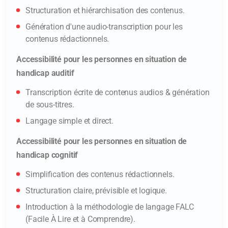
Structuration et hiérarchisation des contenus.
Génération d'une audio-transcription pour les
contenus rédactionnels.
Accessibilité pour les personnes en situation de
En soumettant ce formulaire, French Tech
handicap auditif
Factory traite vos données dans le but de
Transcription écrite de contenus audios & génération
prendre en charge votre inscription. Pour en
de sous-titres.
savoir plus sur le traitement de vos données à
Langage simple et direct.
caractère personnel et sur l’exercice de vos
Accessibilité pour les personnes en situation de
droits, consultez la
politique de confidentialité
handicap cognitif
.
Simplification des contenus rédactionnels.
Structuration claire, prévisible et logique.
Introduction à la méthodologie de langage FALC
(Facile À Lire et à Comprendre).