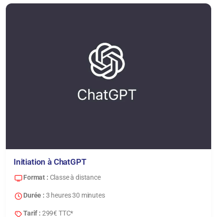
Initiation à ChatGPT
Format :
Classe à distance
Durée :
3 heures 30 minutes
Tarif :
299€ TTC*