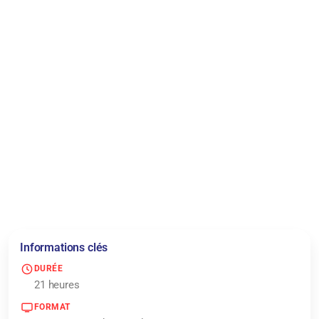
Format :
For
Durée 
Informations clés
DURÉE
21 heures
FORMAT