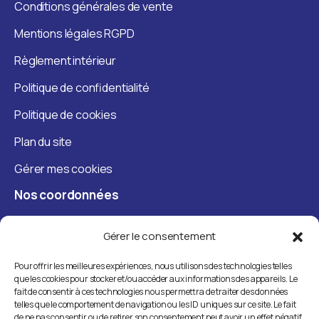
Conditions générales de vente
Mentions légales RGPD
Règlement intérieur
Politique de confidentialité
Politique de cookies
Plan du site
Gérer mes cookies
Nos
coordonnées
+33 7 57 84 44 97
Gérer le consentement
contact@french-techfactory.com
Pour offrir les meilleures expériences, nous utilisons des technologies telles
que les cookies pour stocker et/ou accéder aux informations des appareils. Le
58 rue de Monceau, 75008 Paris
fait de consentir à ces technologies nous permettra de traiter des données
telles que le comportement de navigation ou les ID uniques sur ce site. Le fait
de ne pas consentir ou de retirer son consentement peut avoir un effet négatif