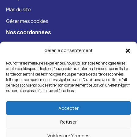
Plan du site
Gérer mes cookies
Nos
coordonnées
+33 7 57 84 44 97
Gérer le consentement
contact@french-techfactory.com
Pour offrir les meilleures expériences, nous utilisons des technologies telles
que les cookies pour stocker et/ou accéder aux informations des appareils. Le
58 rue de Monceau, 75008 Paris
fait de consentir à ces technologies nous permettra de traiter des données
telles que le comportement de navigation ou les ID uniques sur ce site. Le fait
de ne pas consentir ou de retirer son consentement peut avoir un effet négatif
sur certaines caractéristiques et fonctions.
Accepter
Refuser
Voir les préférences