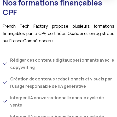
Nos formations finançables
CPF
French Tech Factory propose plusieurs formations
finançables par le CPF, certifiées Qualiopi et enregistrées
sur France Compétences :
Rédiger des contenus digitaux performants avec le
copywriting
En soumettant ce formulaire, French Tech
Création de contenus rédactionnels et visuels par
Factory traite vos données dans le but de
l'usage responsable de l'IA générative
prendre en charge votre inscription. Pour en
savoir plus sur le traitement de vos données à
Intégrer l'IA conversationnelle dans le cycle de
caractère personnel et sur l’exercice de vos
vente
droits, consultez la
politique de confidentialité
Intégrer l'IA conversationnelle dans le cycle de