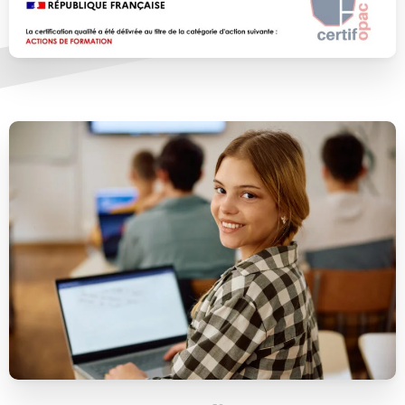
Nom* :
Prénom* :
Adresse e-mail* :
Numéro de téléphone* :
Message (facultatif) :