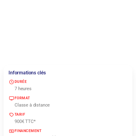
Format :
C
Durée
Informations clés
DURÉE
7 heures
FORMAT
Classe à distance
TARIF
900€ TTC*
FINANCEMENT