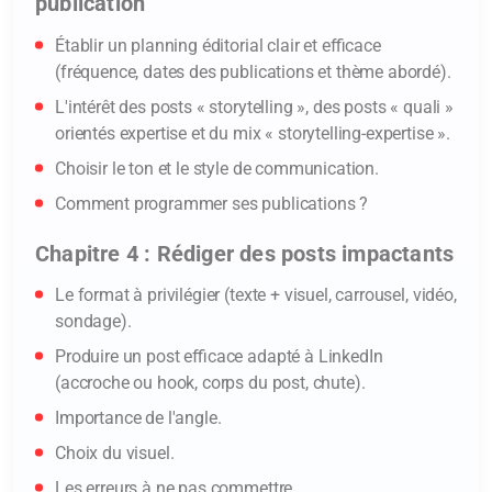
publication
Numéro de téléphone* :
Établir un planning éditorial clair et efficace
(fréquence, dates des publications et thème abordé).
L'intérêt des posts « storytelling », des posts « quali »
Message (facultatif) :
orientés expertise et du mix « storytelling-expertise ».
Choisir le ton et le style de communication.
Comment programmer ses publications ?
Chapitre 4 : Rédiger des posts impactants
Le format à privilégier (texte + visuel, carrousel, vidéo,
sondage).
Produire un post efficace adapté à LinkedIn
(accroche ou hook, corps du post, chute).
Importance de l'angle.
Choix du visuel.
En soumettant ce formulaire, French Tech
Les erreurs à ne pas commettre.