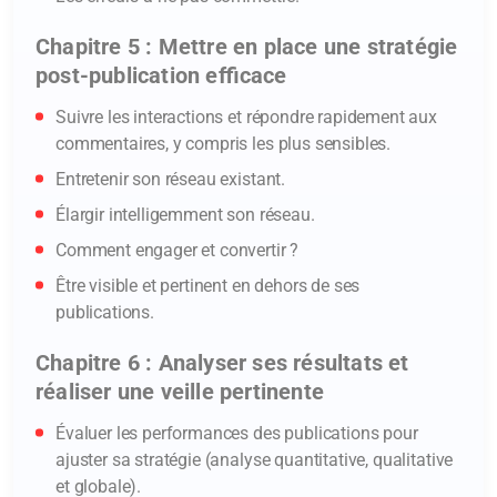
Factory traite vos données dans le but de
Chapitre 5 : Mettre en place une stratégie
prendre en charge votre inscription. Pour en
post-publication efficace
savoir plus sur le traitement de vos données à
caractère personnel et sur l’exercice de vos
Suivre les interactions et répondre rapidement aux
commentaires, y compris les plus sensibles.
droits, consultez la
politique de confidentialité
.
Entretenir son réseau existant.
Élargir intelligemment son réseau.
Comment engager et convertir ?
Être visible et pertinent en dehors de ses
publications.
Chapitre 6 : Analyser ses résultats et
réaliser une veille pertinente
Évaluer les performances des publications pour
ajuster sa stratégie (analyse quantitative, qualitative
et globale).